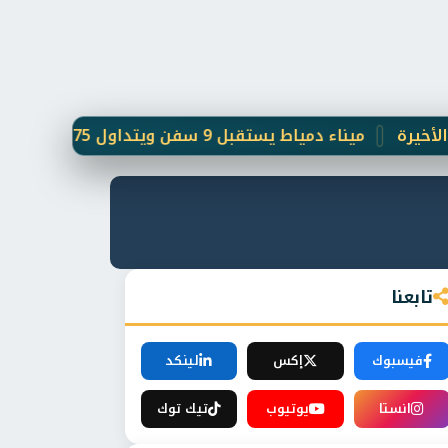
ميناء دمياط يستقبل 9 سفن ويتداول 75 ألف طن بضائع و 2304 حاويات خلال 24 ساعة
تابعنا
فيسبوك
إكس
لينكد
انستا
يوتيوب
تيك توك