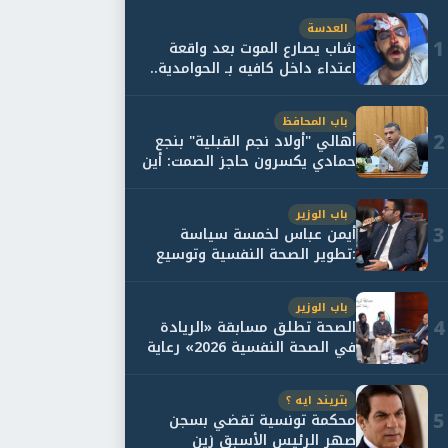
العدسة
1
شاب يصارع الموت بعد واقعة
اعتداء داخل كافيه بـ الحوامدية..
وأسرته...
باب المحافظ
2
أهالي "أولاد نجم القبلية" بنجع
حمادي يكسرون حاجز الصمت: أين
حقيقة...
باب الوزير
3
أيمن عباس لخمسة سياسة
:تطوير الصحة النفسية وتوسيع
خدمات العلاج و...
باب الوزير
4
الصحة تطلق مسابقة «الريادة
في الصحة النفسية 2026» رعاية
نفسية اف...
بتريند ايه ؟
5
محكمة تونسية تقضي بسجن
صهر الرئيس الأسبق زين