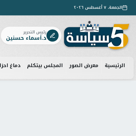
الجمعة، ٧ أغسطس ٢٠٢٦
رئيس التحرير
د.أسماء حسنين
الرئيسية
معرض الصور
المجلس بيتكلم
دماغ احزا