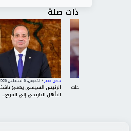
ذات صلة
حصن مصر
/
الخميس، 6 أغسطس 2026 6:53 م
سويس الجديدة أحبطت
الرئيس السيسي يهنئ ناشئات مصر 
ت مك...
التأهل التاريخي إلى المربع...