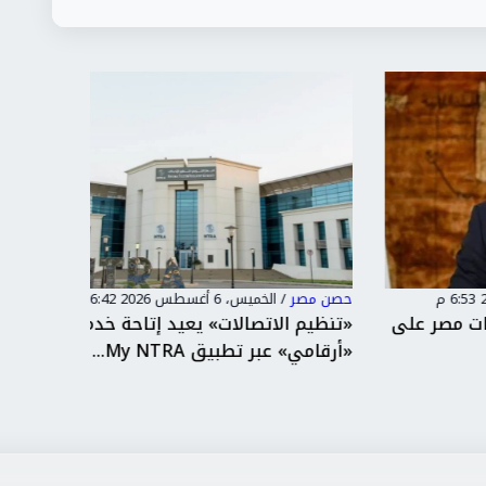
حصن مصر
/
الخميس، 6 أغسطس 2026 6:42 م
حصن مصر
على
«تنظيم الاتصالات» يعيد إتاحة خدمة
في ذكرى
«أرقامي» عبر تطبيق My NTRA...
مصر يجد