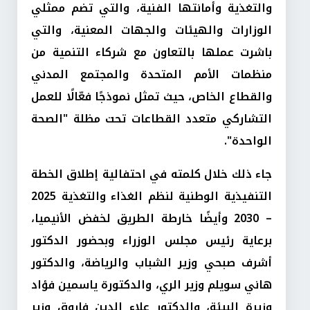
والتغذية وأمانتها الفنية، والتي تضم ممثلي
الوزارات والهيئات والجهات المعنية، والتي
باشرت عملها بالتعاون مع شركاء التنمية من
منظمات الأمم المتحدة والمجتمع المدني
والقطاع الخاص، حيث تمثل نموذجًا فعّالًا للعمل
التشاركي متعدد القطاعات تحت مظلة "الصحة
الواحدة".
جاء ذلك خلال كلمته في احتفالية إطلاق الخطة
التنفيذية الوطنية لنظم الغذاء والتغذية 2025
– 2030 وأيضًا خارطة الطريق لخفض الأنيميا،
برعاية رئيس مجلس الوزراء وبحضور الدكتور
أشرف صبحي وزير الشباب والرياضة، والدكتور
هاني سويلم وزير الري، والدكتورة ياسمين فؤاد
وزيرة البيئة، والدكتور علاء الدين فاروق وزير