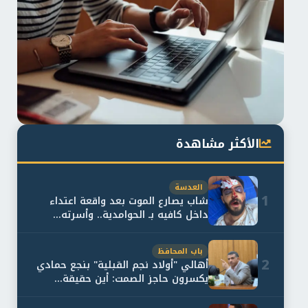
الأكثر مشاهدة
العدسة
1
شاب يصارع الموت بعد واقعة اعتداء
داخل كافيه بـ الحوامدية.. وأسرته...
باب المحافظ
2
أهالي "أولاد نجم القبلية" بنجع حمادي
يكسرون حاجز الصمت: أين حقيقة...