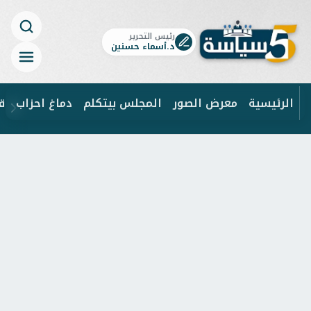
رئيس التحرير
د.أسماء حسنين
الرئيسية
معرض الصور
المجلس بيتكلم
دماغ احزاب
ق
ابحث