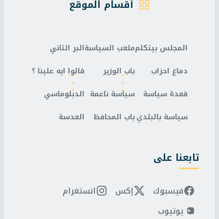
أقسام الموقع
المجلس بيتكلم
ملعب السياسة
البر التاني
دماغ احزاب
باب الوزير
قالوا ايه علينا ؟
قعدة سياسة
سياسة ناعمة
الدبلوماسي
سياسة بالبلدي
باب المحافظ
العدسة
تابعنا على
فيسبوك
إكس
انستغرام
يوتيوب