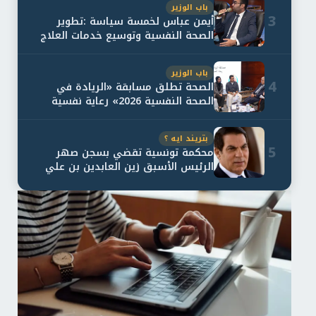
باب الوزير
3
أيمن عباس لخمسة سياسة :تطوير
الصحة النفسية وتوسيع خدمات العلاج
و...
باب الوزير
4
الصحة تطلق مسابقة «الريادة في
الصحة النفسية 2026» رعاية نفسية
اف...
بتريند ايه ؟
5
محكمة تونسية تقضي بسجن صهر
الرئيس الأسبق زين العابدين بن علي
لمدة...