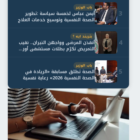
باب الوزير
3
أيمن عباس لخمسة سياسة :تطوير
الصحة النفسية وتوسيع خدمات العلاج
و...
بتريند ايه ؟
4
أنقذن المرضى وواجهن النيران.. نقيب
التمريض تكرّم بطلات مستشفى أور...
باب الوزير
5
الصحة تطلق مسابقة «الريادة في
الصحة النفسية 2026» رعاية نفسية
اف...