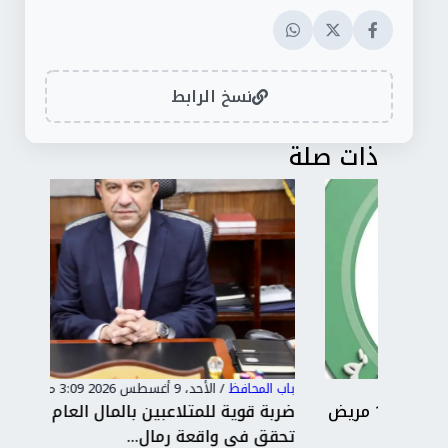
نسخ الرابط
ذات صلة
باب المحافظ
/
الأحد، 9 أغسطس 2026 3:09 م
باب 
افلة طبية شاملة تخدم 1800 مريض
ضربة قوية للمتلاعبين بالمال العام النيابة
الم
تحقق في واقعة رمال...
"دو