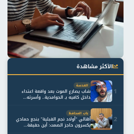
الأكثر مشاهدة
العدسة
1
شاب يصارع الموت بعد واقعة اعتداء
داخل كافيه بـ الحوامدية.. وأسرته...
باب المحافظ
2
أهالي "أولاد نجم القبلية" بنجع حمادي
يكسرون حاجز الصمت: أين حقيقة...