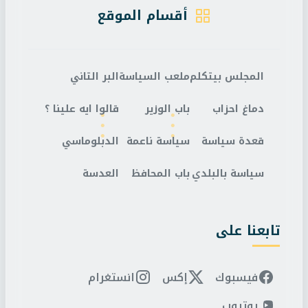
أقسام الموقع
المجلس بيتكلم
ملعب السياسة
البر التاني
دماغ احزاب
باب الوزير
قالوا ايه علينا ؟
قعدة سياسة
سياسة ناعمة
الدبلوماسي
سياسة بالبلدي
باب المحافظ
العدسة
تابعنا على
فيسبوك
إكس
انستغرام
يوتيوب