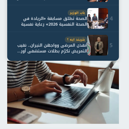
و...
باب الوزير
4
الصحة تطلق مسابقة «الريادة في
الصحة النفسية 2026» رعاية نفسية
اف...
بتريند ايه ؟
5
أنقذن المرضى وواجهن النيران.. نقيب
التمريض تكرّم بطلات مستشفى أور...