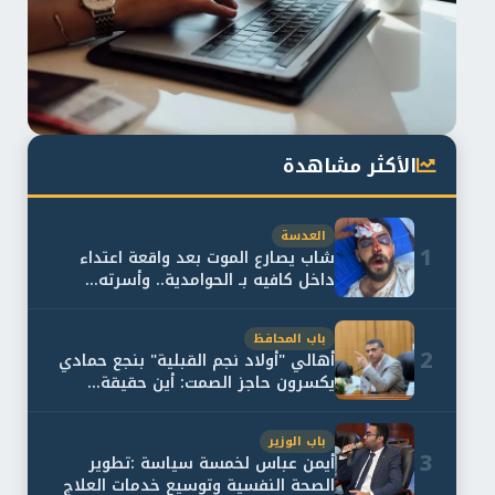
الأكثر مشاهدة
العدسة
1
شاب يصارع الموت بعد واقعة اعتداء
داخل كافيه بـ الحوامدية.. وأسرته...
باب المحافظ
2
أهالي "أولاد نجم القبلية" بنجع حمادي
يكسرون حاجز الصمت: أين حقيقة...
باب الوزير
3
أيمن عباس لخمسة سياسة :تطوير
الصحة النفسية وتوسيع خدمات العلاج