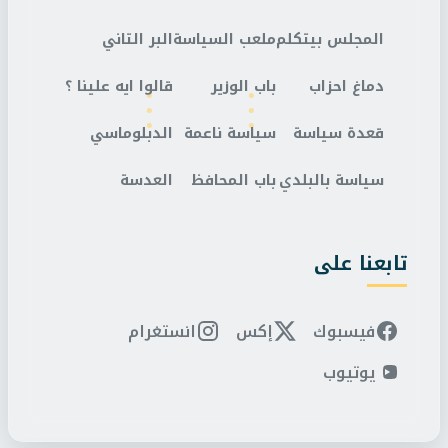
المجلس بيتكلم
ملعب السياسة
البر التاني
دماغ احزاب
باب الوزير
قالوا ايه علينا ؟
قعدة سياسة
سياسة ناعمة
الدبلوماسي
سياسة بالبلدي
باب المحافظ
العدسة
تابعنا على
فيسبوك
إكس
انستغرام
يوتيوب