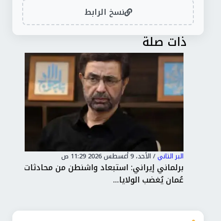
نسخ الرابط
ذات صلة
البر التاني
/
الأحد، 9 أغسطس 2026 11:29 ص
البر 
اب
برلماني إيراني: استبعاد واشنطن من محادثات
نائ
عُمان يُغضب الولايا...
إير