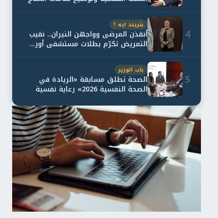
و...
بتريند ايه ؟
4
أنقذن المرضى وواجهن النيران.. نقيب
التمريض تكرّم بطلات مستشفى أور...
باب الوزير
5
الصحة تطلق مسابقة «الريادة في
الصحة النفسية 2026» رعاية نفسية
اف...