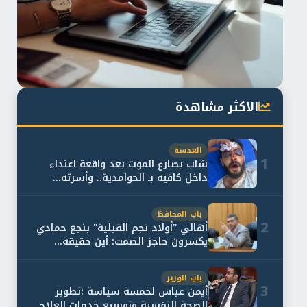
الأكثر مشاهدة
العدسة
1
شاب يصارع الموت بعد واقعة اعتداء
داخل كافيه بـ الحوامدية.. وأسرته...
باب المحافظ
2
أهالي "أولاد نجم القبلية" بنجع حمادي
يكسرون حاجز الصمت: أين حقيقة...
باب الوزير
3
أيمن عباس لخمسة سياسة :تطوير
الصحة النفسية وتوسيع خدمات العلاج