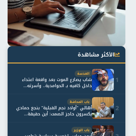
الأكثر مشاهدة
العدسة
1
شاب يصارع الموت بعد واقعة اعتداء
داخل كافيه بـ الحوامدية.. وأسرته...
باب المحافظ
2
أهالي "أولاد نجم القبلية" بنجع حمادي
يكسرون حاجز الصمت: أين حقيقة...
باب الوزير