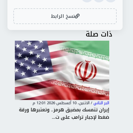
نسخ الرابط
ذات صلة
البر التاني
/
الاثنين، 10 أغسطس 2026 12:01 م
البر 
إيران تتمسك بمضيق هرمز.. وتعتبرها ورقة
ضغط لإجبار ترامب على ت...
حرب