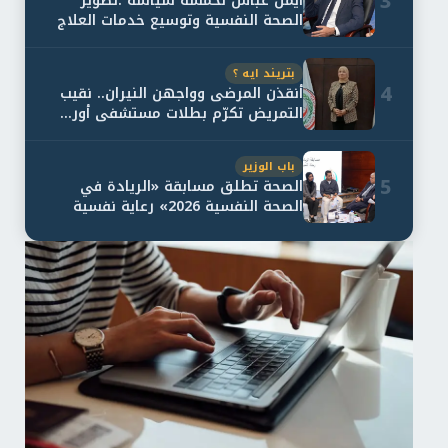
3
أيمن عباس لخمسة سياسة :تطوير
الصحة النفسية وتوسيع خدمات العلاج
و...
بتريند ايه ؟
4
أنقذن المرضى وواجهن النيران.. نقيب
التمريض تكرّم بطلات مستشفى أور...
باب الوزير
5
الصحة تطلق مسابقة «الريادة في
الصحة النفسية 2026» رعاية نفسية
اف...