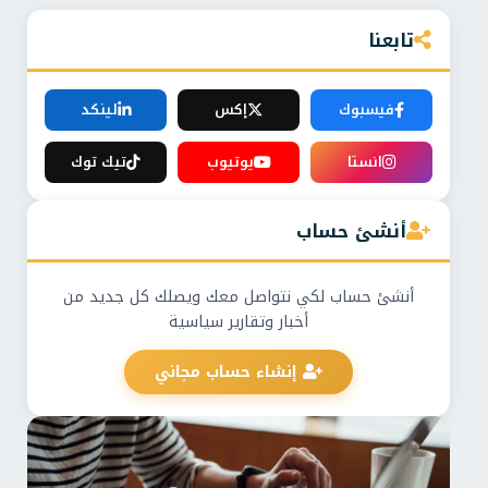
تابعنا
فيسبوك
إكس
لينكد
انستا
يوتيوب
تيك توك
أنشئ حساب
أنشئ حساب لكي نتواصل معك ويصلك كل جديد من
أخبار وتقارير سياسية
إنشاء حساب مجاني