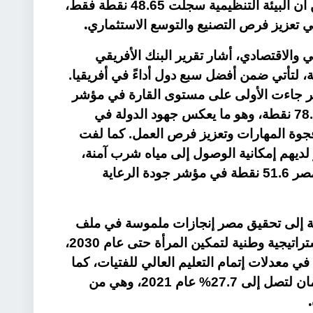
البلاد. وجاء في التقرير أنه بالرغم من أن البيئة التنظيمية سجلت 48.65 نقطة فقط،
.
 في تعزيز فرص التصنيع والتوسع الاستثماري
والاقتصادي، أشار تقرير البنك الأفريقي
 إلى تسجيل مصر 62.18 نقطة، لتأتي ضمن أفضل سبع دول أداءً في أفريقيا.
ر جاءت الأولى على مستوى القارة في مؤشر
تدريب وتوظيف الشباب، مسجلة 78.69 نقطة، وهو ما يعكس جهود الدولة في
فجوة المهارات وتعزيز فرص العمل. كما لفت
 سكان مصر لديهم إمكانية الوصول إلى مياه شرب آمنة،
وهو ما يُعد إنجازًا مهمًا، كما سجلت مصر 51.6 نقطة في مؤشر جودة الرعاية
نمية إلى تحقيق مصر إنجازات ملموسة في ملف
تمكين المرأة، لافتًا إلى تبني مصر استراتيجية وطنية لتمكين المرأة حتى عام 2030،
في معدلات إتمام التعليم العالي للفتيات، كما
ارتفعت نسبة تمثيل المرأة في البرلمان لتصل إلى 27.7% عام 2021، وهي من
.