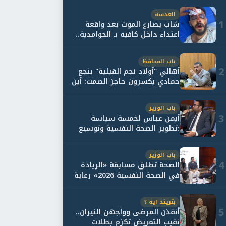
العدسة
1
شاب يصارع الموت بعد واقعة
اعتداء داخل كافيه بـ الحوامدية..
وأسرته...
باب المحافظ
2
أهالي "أولاد نجم القبلية" بنجع
حمادي يكسرون حاجز الصمت: أين
حقيقة...
باب الوزير
3
أيمن عباس لخمسة سياسة
:تطوير الصحة النفسية وتوسيع
خدمات العلاج و...
باب الوزير
4
الصحة تطلق مسابقة «الريادة
في الصحة النفسية 2026» رعاية
نفسية اف...
بتريند ايه ؟
5
أنقذن المرضى وواجهن النيران..
نقيب التمريض تكرّم بطلات