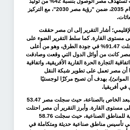
بخطط التحول للطاقة النظيفة، حيث تستهدف مصر الوصول بنسبة 42% من توليد
الكهرباء من مصادر متجددة بحلول عام 2035، ضمن "رؤية مصر 2030"، مع التركيز
.
عاثات
 الإقليمي؛ أشار التقرير إلى ان مصر حققت
ثة على مستوى القارة. كما سلط التقرير الضوء على
أداء مصر في البنية التحتية، حيث سجلت 91.47% في جودة الطرق، وهو من أعلى
ن مصر كانت من أوائل الدول التي وقعت وصادقت
فاقية التجارة الحرة القارية الأفريقية، واتفاقية
ًا أن مصر تعمل على تطوير شبكة النقل
الموانئ)، بهدف أن تصبح مركزًا لوجستيًا
.
ي في أفريقيا
كما استعرض التقرير أداء مصر في البعد الخاص بالصناعة، حيث سجلت مصر 53.47
ى مستوى القارة. وأبرز التقرير أن مصر احتلت
المرتبة الأولى في مؤشر البنية التحتية للمناطق الصناعية، حيث سجلت 58.76
في تأسيس مناطق صناعية حديثة ومتكاملة في