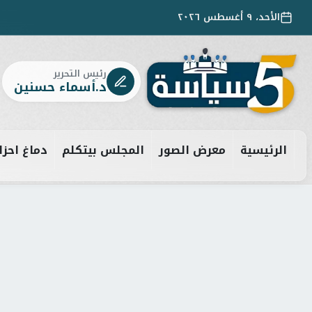
الأحد، ٩ أغسطس ٢٠٢٦
رئيس التحرير
د.أسماء حسنين
الرئيسية
معرض الصور
المجلس بيتكلم
دماغ احزا