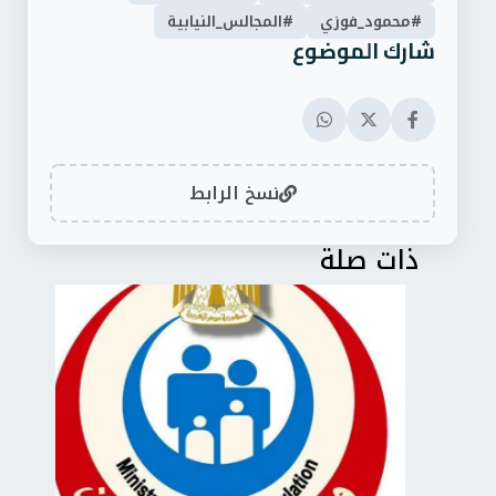
#محمود_فوزي
#المجالس_النيابية
شارك الموضوع
نسخ الرابط
ذات صلة