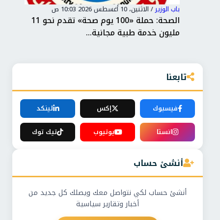
باب الوزير
/
الاثنين، 10 أغسطس 2026 10:03 ص
باب 
لجديد
الصحة: حملة «100 يوم صحة» تقدم نحو 11
عبر
مليون خدمة طبية مجانية...
رئي
تابعنا
فيسبوك
إكس
لينكد
انستا
يوتيوب
تيك توك
أنشئ حساب
أنشئ حساب لكي نتواصل معك ويصلك كل جديد من
أخبار وتقارير سياسية