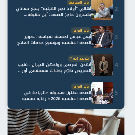
باب المحافظ
2
أهالي "أولاد نجم القبلية" بنجع حمادي
يكسرون حاجز الصمت: أين حقيقة...
باب الوزير
3
أيمن عباس لخمسة سياسة :تطوير
الصحة النفسية وتوسيع خدمات العلاج
و...
بتريند ايه ؟
4
أنقذن المرضى وواجهن النيران.. نقيب
التمريض تكرّم بطلات مستشفى أور...
باب الوزير
5
الصحة تطلق مسابقة «الريادة في
الصحة النفسية 2026» رعاية نفسية
اف...