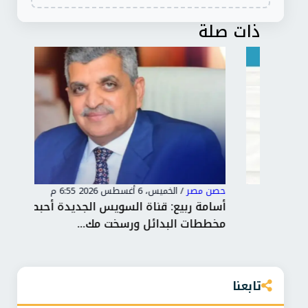
ذات صلة
حصن مصر
/
الخميس، 6 أغسطس 2026 6:55 م
حصن
ت
أسامة ربيع: قناة السويس الجديدة أحبطت
الر
مخططات البدائل ورسخت مك...
الت
تابعنا