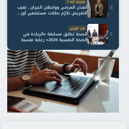
بتريند ايه ؟
4
أنقذن المرضى وواجهن النيران.. نقيب
التمريض تكرّم بطلات مستشفى أور...
باب الوزير
5
الصحة تطلق مسابقة «الريادة في
الصحة النفسية 2026» رعاية نفسية
اف...