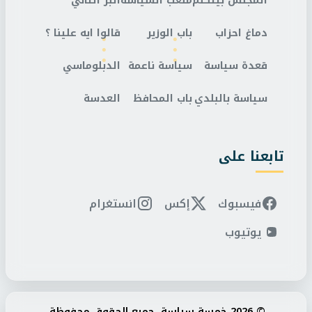
المجلس بيتكلم
ملعب السياسة
البر التاني
دماغ احزاب
باب الوزير
قالوا ايه علينا ؟
قعدة سياسة
سياسة ناعمة
الدبلوماسي
سياسة بالبلدي
باب المحافظ
العدسة
تابعنا على
فيسبوك
إكس
انستغرام
يوتيوب
© 2026 خمسة سياسة. جميع الحقوق محفوظة.