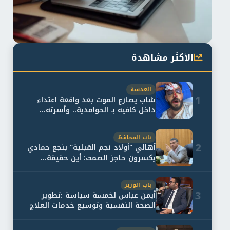
الأكثر مشاهدة
العدسة
1
شاب يصارع الموت بعد واقعة اعتداء
داخل كافيه بـ الحوامدية.. وأسرته...
باب المحافظ
2
أهالي "أولاد نجم القبلية" بنجع حمادي
يكسرون حاجز الصمت: أين حقيقة...
باب الوزير
3
أيمن عباس لخمسة سياسة :تطوير
الصحة النفسية وتوسيع خدمات العلاج
و...