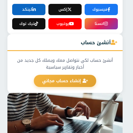
فيسبوك
إكس
لينكد
انستا
يوتيوب
تيك توك
أنشئ حساب
أنشئ حساب لكي نتواصل معك ويصلك كل جديد من
أخبار وتقارير سياسية
إنشاء حساب مجاني