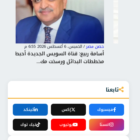
حصن مصر
/
الخميس، 6 أغسطس 2026 6:55 م
حصن
ت
أسامة ربيع: قناة السويس الجديدة أحبطت
الر
مخططات البدائل ورسخت مك...
الت
تابعنا
فيسبوك
إكس
لينكد
انستا
يوتيوب
تيك توك