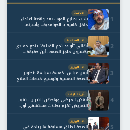
العدسة
1
شاب يصارع الموت بعد واقعة اعتداء
داخل كافيه بـ الحوامدية.. وأسرته...
باب المحافظ
2
أهالي "أولاد نجم القبلية" بنجع حمادي
يكسرون حاجز الصمت: أين حقيقة...
باب الوزير
3
أيمن عباس لخمسة سياسة :تطوير
الصحة النفسية وتوسيع خدمات العلاج
و...
بتريند ايه ؟
4
أنقذن المرضى وواجهن النيران.. نقيب
التمريض تكرّم بطلات مستشفى أور...
باب الوزير
5
الصحة تطلق مسابقة «الريادة في