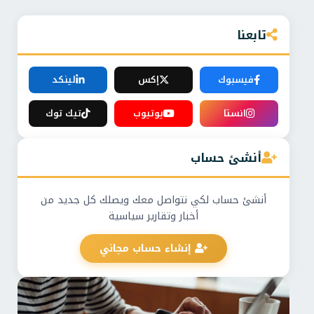
تابعنا
فيسبوك
إكس
لينكد
انستا
يوتيوب
تيك توك
أنشئ حساب
أنشئ حساب لكي نتواصل معك ويصلك كل جديد من
أخبار وتقارير سياسية
إنشاء حساب مجاني