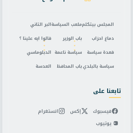
المجلس بيتكلم
ملعب السياسة
البر التاني
دماغ احزاب
باب الوزير
قالوا ايه علينا ؟
قعدة سياسة
سياسة ناعمة
الدبلوماسي
سياسة بالبلدي
باب المحافظ
العدسة
تابعنا على
فيسبوك
إكس
انستغرام
يوتيوب