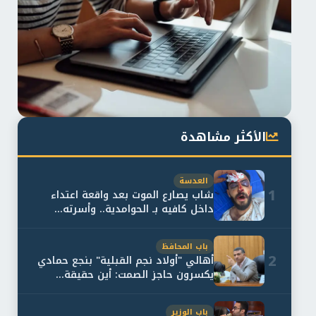
الأكثر مشاهدة
العدسة
1
شاب يصارع الموت بعد واقعة اعتداء
داخل كافيه بـ الحوامدية.. وأسرته...
باب المحافظ
2
أهالي "أولاد نجم القبلية" بنجع حمادي
يكسرون حاجز الصمت: أين حقيقة...
باب الوزير