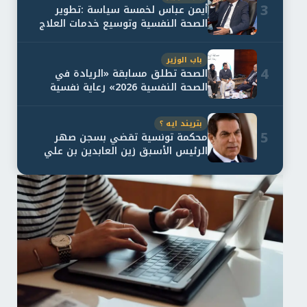
3
أيمن عباس لخمسة سياسة :تطوير
الصحة النفسية وتوسيع خدمات العلاج
و...
باب الوزير
4
الصحة تطلق مسابقة «الريادة في
الصحة النفسية 2026» رعاية نفسية
اف...
بتريند ايه ؟
5
محكمة تونسية تقضي بسجن صهر
الرئيس الأسبق زين العابدين بن علي
لمدة...