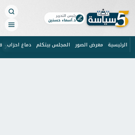
رئيس التحرير
د.أسماء حسنين
الرئيسية
معرض الصور
المجلس بيتكلم
دماغ احزاب
ق
ابحث