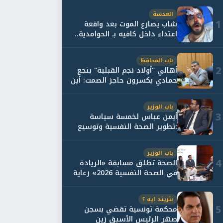
العدسة
1
شاب يصارع الموت بعد واقعة
اعتداء داخل كافيه بـ الحوامدية..
وأسرته...
باب المحافظ
2
أهالي "أولاد نجم القبلية" بنجع
حمادي يكسرون حاجز الصمت: أين
حقيقة...
باب الوزير
3
أيمن عباس لخمسة سياسة
:تطوير الصحة النفسية وتوسيع
خدمات العلاج و...
باب الوزير
4
الصحة تطلق مسابقة «الريادة
في الصحة النفسية 2026» رعاية
نفسية اف...
بتريند ايه ؟
5
محكمة تونسية تقضي بسجن
صهر الرئيس الأسبق زين