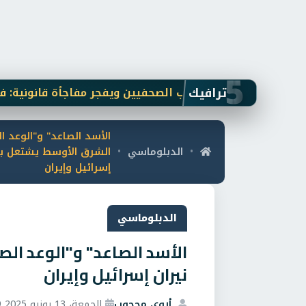
5
ترافيك
ى بلاغ نقيب الصحفيين ويفجر مفاجأة قانونية: فتاة "أوبر" لم
الأسد الصاعد" و"الوعد ا
الدبلوماسي
الشرق الأوسط يشتعل بي
•
•
إسرائيل وإيران
الدبلوماسي
الأسد الصاعد" و"الوعد ال
نيران إسرائيل وإيران
أروى محجوب
الجمعة، 13 يونيو 2025 11:59 م