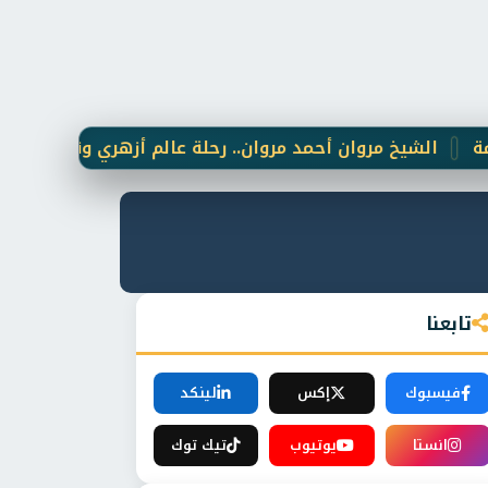
 مروان أحمد مروان.. رحلة عالم أزهري وقطب "خلوتي" جمع بين
تابعنا
فيسبوك
إكس
لينكد
انستا
يوتيوب
تيك توك