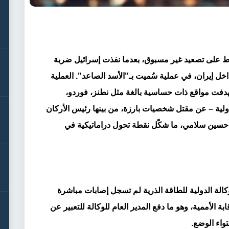
ط على تصعيد غير مسبوق، بعدما نفذت إسرائيل ضربة
 إيران، في عملية سُميت بـ"الأسد الصاعد". العملية
أكثر من 200 طائرة، استهدفت مواقع ذات حساسية بالغة مثل نطنز، فوردو،
لية – عن مقتل شخصيات بارزة، من بينها رئيس الأركان
 حسين سلامي، ما شكّل نقطة تحول دراماتيكية في
وكالة الدولية للطاقة الذرية لم تسجل إصابات مباشرة
ة الأممية، وهو ما دفع المدير العام للوكالة للتعبير عن
واء الوضع.