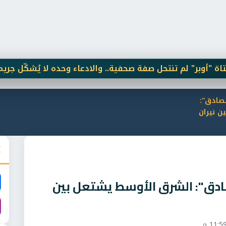
 تنتحل صفة صحفية.. والادعاء وحده لا يُشكّل جريمة
الشيخ
لصادق":
ن نيران
صادق": الشرق الأوسط يشتعل بين