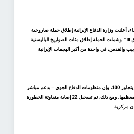
ساء، أعلنت وزارة الدفاع الإيرانية إطلاق حملة صاروخية
واسعة ضمن ما أسمته "عملية الوعد الصادق III". وشملت الحملة إطلاق مئات الصواريخ الباليستية
ت تل أبيب والقدس، في واحدة من أكبر الهجمات الإيرانية
الجيش الإسرائيلي قال إن عدد الصواريخ لم يتجاوز 100، وإن منظومات الدفاع الجوي – بدعم مباشر
من الولايات المتحدة – تمكنت من اعتراض معظمها. ومع ذلك، تم تسجيل 22 إصابة متفاوتة الخطورة
ن مركزية.