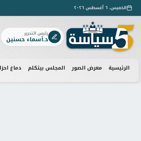
الخميس، ٦ أغسطس ٢٠٢٦
رئيس التحرير
د.أسماء حسنين
الرئيسية
معرض الصور
المجلس بيتكلم
دماغ احزا