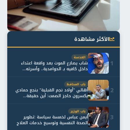
الأكثر مشاهدة
العدسة
1
شاب يصارع الموت بعد واقعة اعتداء
داخل كافيه بـ الحوامدية.. وأسرته...
باب المحافظ
2
أهالي "أولاد نجم القبلية" بنجع حمادي
يكسرون حاجز الصمت: أين حقيقة...
باب الوزير
3
أيمن عباس لخمسة سياسة :تطوير
الصحة النفسية وتوسيع خدمات العلاج
و...