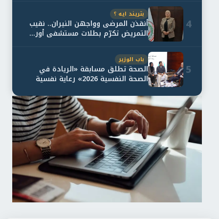
بتريند ايه ؟
4
أنقذن المرضى وواجهن النيران.. نقيب
التمريض تكرّم بطلات مستشفى أور...
باب الوزير
5
الصحة تطلق مسابقة «الريادة في
الصحة النفسية 2026» رعاية نفسية
اف...