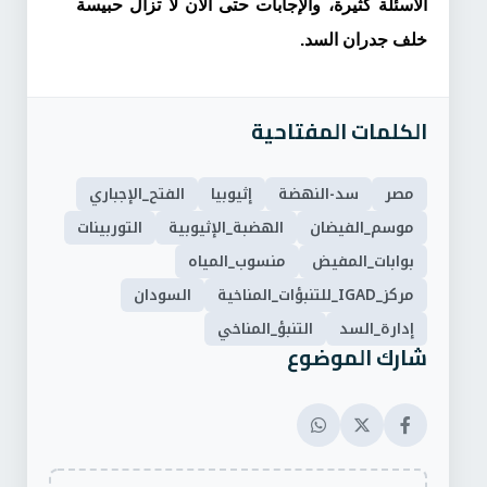
الأسئلة كثيرة، والإجابات حتى الآن لا تزال حبيسة
خلف جدران السد.
الكلمات المفتاحية
مصر
سد-النهضة
إثيوبيا
الفتح_الإجباري
موسم_الفيضان
الهضبة_الإثيوبية
التوربينات
بوابات_المفيض
منسوب_المياه
مركز_IGAD_للتنبؤات_المناخية
السودان
إدارة_السد
التنبؤ_المناخي
شارك الموضوع