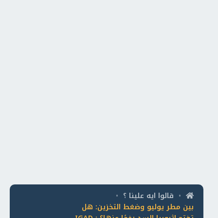
قالوا ايه علينا ؟
•
•
بين مطر يوليو وضغط التخزين: هل