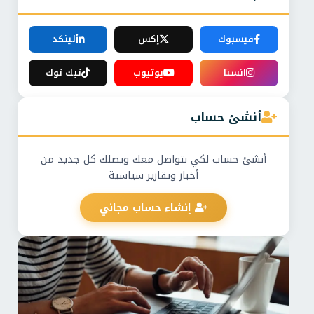
فيسبوك
إكس
لينكد
انستا
يوتيوب
تيك توك
أنشئ حساب
أنشئ حساب لكي نتواصل معك ويصلك كل جديد من
أخبار وتقارير سياسية
إنشاء حساب مجاني