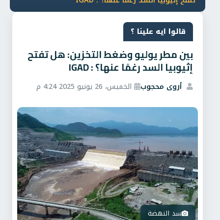
تفتح إثيوبيا السد رغمًا عنها؟ : IGAD
قالوا ايه علينا ؟
بين مطر يوليو وضغط التخزين: هل تفتح
إثيوبيا السد رغمًا عنها؟ : IGAD
أروى محجوب
الخميس، 26 يونيو 2025 4:24 م
سد النهضة