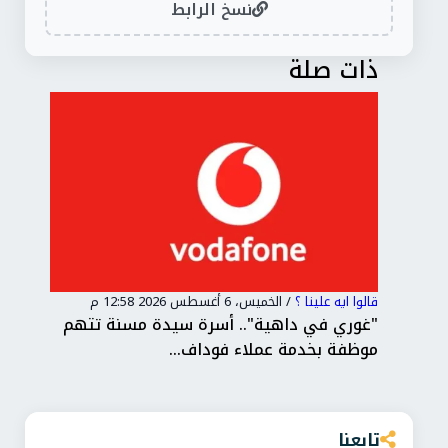
نسخ الرابط
ذات صلة
قالوا ايه علينا ؟
/
الخميس، 6 أغسطس 2026 12:58 م
قالوا
"غوري في داهية".. أسرة سيدة مسنة تتهم
منا
موظفة بخدمة عملاء فوداف...
لـ"
تابعنا