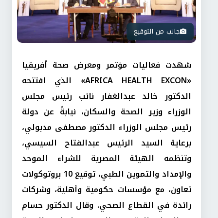
جانب من التوقيع
شهدت فعاليات مؤتمر ومعرض صحة أفريقيا
«AFRICA HEALTH EXCON» الذي افتتحه
الدكتور خالد عبدالغفار نائب رئيس مجلس
الوزراء وزير الصحة والسكان، نيابةً عن دولة
رئيس مجلس الوزراء الدكتور مصطفى مدبولي،
برعاية السيد الرئيس عبدالفتاح السيسي،
وتنظمه الهيئة المصرية للشراء الموحد
والإمداد والتموين الطبي، توقيع 10 بروتوكولات
تعاون، مع مؤسسات حكومية وأهلية، وشركات
رائدة في القطاع الصحي. وقال الدكتور حسام