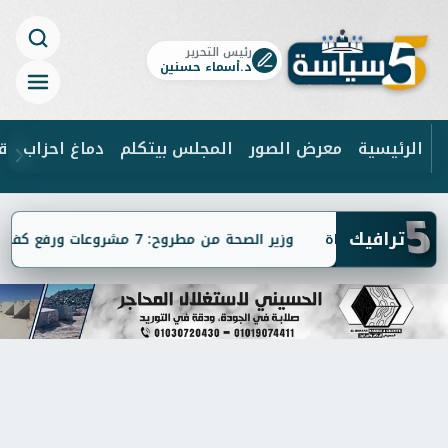
رئيس التحرير
د.أسماء حسنين
الرئيسية
معرض الصور
المجلس بيتكلم
دماغ احزاب
ق
5
ابحث
ترافيك
عاب محاماة
وزير الصحة من مطروح: 7 مشروعات ورفع كفاءة المستشفيات و الخدمات الطبية