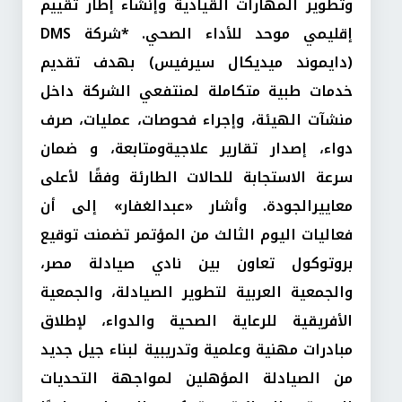
وتطوير المهارات القيادية وإنشاء إطار تقييم
إقليمي موحد للأداء الصحي. *شركة DMS
(دايموند ميديكال سيرفيس) بهدف تقديم
خدمات طبية متكاملة لمنتفعي الشركة داخل
منشآت الهيئة، وإجراء فحوصات، عمليات، صرف
دواء، إصدار تقارير علاجيةومتابعة، و ضمان
سرعة الاستجابة للحالات الطارئة وفقًا لأعلى
معاييرالجودة. وأشار «عبدالغفار» إلى أن
فعاليات اليوم الثالث من المؤتمر تضمنت توقيع
بروتوكول تعاون بين نادي صيادلة مصر،
والجمعية العربية لتطوير الصيادلة، والجمعية
الأفريقية للرعاية الصحية والدواء، لإطلاق
مبادرات مهنية وعلمية وتدريبية لبناء جيل جديد
من الصيادلة المؤهلين لمواجهة التحديات