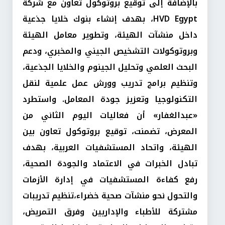
بالإضافة إلى توقيع بروتوكول تعاون مع شركة
HVD Egypt، بهدف إنشاء بنوك خلايا جذعية
داخل منشآت الهيئة، وتطوير معامل الهيئة
وبروتوكولات التشخيص الجيني والمخبري، ودعم
البحث العلمي وتحليل الجينوم والخلايا الجذعية،
وتنظيم برامج تدريب وورش عمل علمية لنقل
التكنولوجيا وتعزيز جودة المعامل. واستطرد
«عبدالغفار» أن فعاليات اليوم الثاني من
المعرض، تضمنت، توقيع بروتوكول تعاون بين
الهيئة، واتحاد المستشفيات العربية، بهدف
تبادل الخبرات في الاعتماد والجودة الصحية،
رفع كفاءة المستشفيات في إدارة الأزمات
والتحول نحو منشآت صحية خضراء،تنظيم تدريبات
مشتركة للأطباء والإداريين وفرق التمريض،