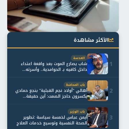
الأكثر مشاهدة
العدسة
1
شاب يصارع الموت بعد واقعة اعتداء
داخل كافيه بـ الحوامدية.. وأسرته...
باب المحافظ
2
أهالي "أولاد نجم القبلية" بنجع حمادي
يكسرون حاجز الصمت: أين حقيقة...
باب الوزير
3
أيمن عباس لخمسة سياسة :تطوير
الصحة النفسية وتوسيع خدمات العلاج
و...