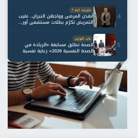
بتريند ايه ؟
4
أنقذن المرضى وواجهن النيران.. نقيب
التمريض تكرّم بطلات مستشفى أور...
باب الوزير
5
الصحة تطلق مسابقة «الريادة في
الصحة النفسية 2026» رعاية نفسية
اف...