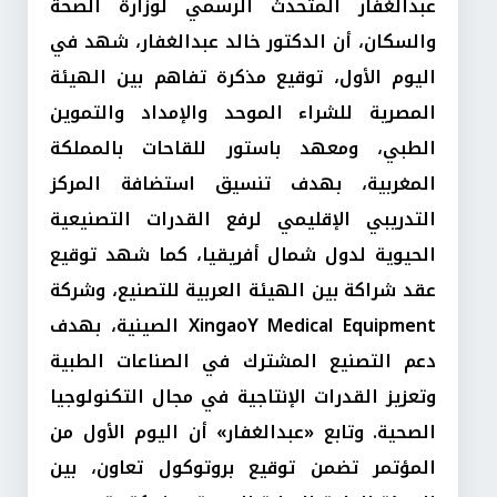
عبدالغفار المتحدث الرسمي لوزارة الصحة
والسكان، أن الدكتور خالد عبدالغفار، شهد في
اليوم الأول، توقيع مذكرة تفاهم بين الهيئة
المصرية للشراء الموحد والإمداد والتموين
الطبي، ومعهد باستور للقاحات بالمملكة
المغربية، بهدف تنسيق استضافة المركز
التدريبي الإقليمي لرفع القدرات التصنيعية
الحيوية لدول شمال أفريقيا، كما شهد توقيع
عقد شراكة بين الهيئة العربية للتصنيع، وشركة
XingaoY Medical Equipment الصينية، بهدف
دعم التصنيع المشترك في الصناعات الطبية
وتعزيز القدرات الإنتاجية في مجال التكنولوجيا
الصحية. وتابع «عبدالغفار» أن اليوم الأول من
المؤتمر تضمن توقيع بروتوكول تعاون، بين