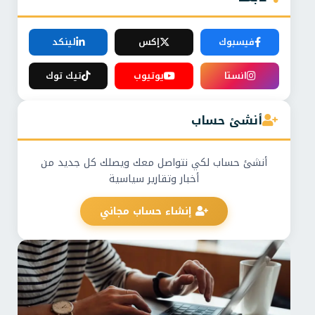
فيسبوك
إكس
لينكد
انستا
يوتيوب
تيك توك
أنشئ حساب
أنشئ حساب لكي نتواصل معك ويصلك كل جديد من
أخبار وتقارير سياسية
إنشاء حساب مجاني