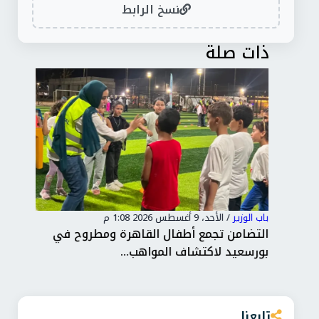
نسخ الرابط
ذات صلة
باب الوزير
/
الأحد، 9 أغسطس 2026 1:08 م
باب 
لتسجيل
التضامن تجمع أطفال القاهرة ومطروح في
بورسعيد لاكتشاف المواهب...
ملي
تابعنا